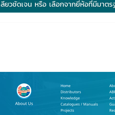
Home
Ab
Distributors
AB
Knowledge
Act
About Us
Catalogues / Manuals
Gu
Projects
Re