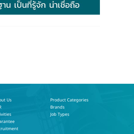
out Us
Product Categories
R
Brands
ivities
Job Types
arantee
cruitment