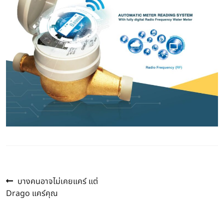
Previous
แนะแนว
บางคนอาจไม่เคยแคร์ แต่
post:
Drago แคร์คุณ
เรื่อง