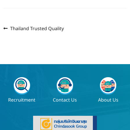
Previous
แนะแนว
Thailand Trusted Quality
post:
เรื่อง
Recruitment
Contact Us
About Us