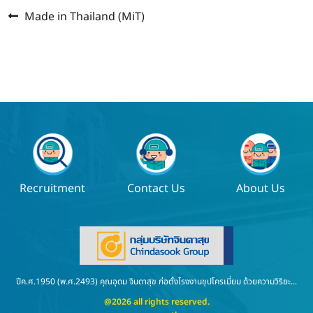
Previous
แนะแนว
Made in Thailand (MiT)
post:
เรื่อง
Recruitment
Contact Us
About Us
ปีค.ศ.1950 (พ.ศ.2493) คุณอุดม จินดาสุข ก่อตั้งโรงงานชุปโครเมี่ยม ด้วยความวิริยะ...
@2026 all rights reserved.