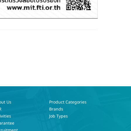
out Us
Product Categories
R
Brands
ivities
Job Types
arantee
cruitment