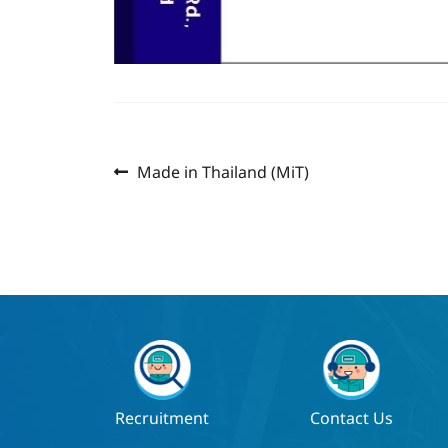
Previous
แนะแนว
Made in Thailand (MiT)
post:
เรื่อง
Recruitment
Contact Us