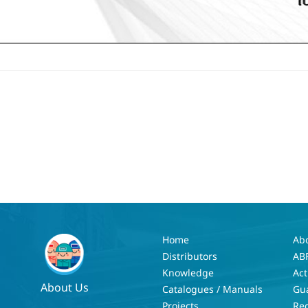
Home
Ab
Distributors
AB
Knowledge
Act
About Us
Catalogues / Manuals
Gu
Projects
Re