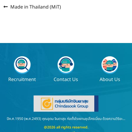
Previous
แนะแนว
Made in Thailand (MiT)
post:
เรื่อง
Recruitment
Contact Us
About Us
ปีค.ศ.1950 (พ.ศ.2493) คุณอุดม จินดาสุข ก่อตั้งโรงงานชุปโครเมี่ยม ด้วยความวิริยะ...
@2026 all rights reserved.