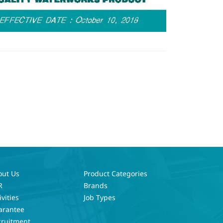
out Us
Product Categories
R
Brands
ivities
Job Types
arantee
cruitment