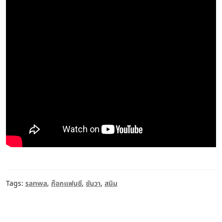
Tags:
sanwa
,
ก๊อกแฟนซี
,
ซันวา
,
สนิม