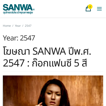
0
Home
/
Year
/
2547
Year:
2547
โฆษณา SANWA ปีพ.ศ.
2547 : ก๊อกแฟนซี 5 สี