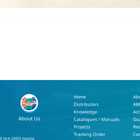
Home
Ab
Distributors
AB
Knowledge
Act
About Us
Catalogues / Manuals
Gu
Projects
Re
Tracking Order
Con
50 (พ.ศ.2493) คุณอุดม