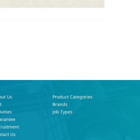
out Us
Product Categories
R
Brands
ivities
Job Types
arantee
cruitment
tact Us