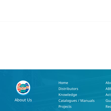
Home
Ab
Distributors
AB
Knowledge
Act
About Us
Catalogues / Manuals
Gu
Projects
Re