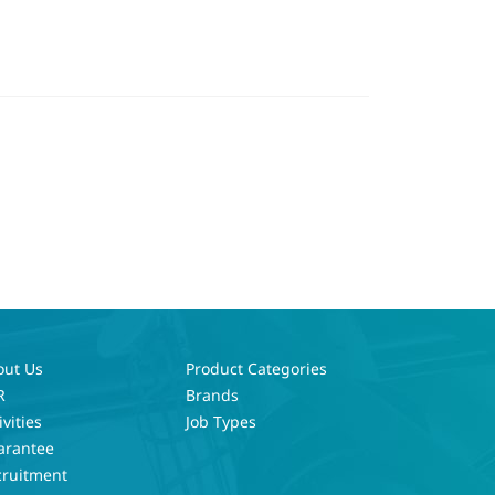
out Us
Product Categories
R
Brands
ivities
Job Types
arantee
cruitment